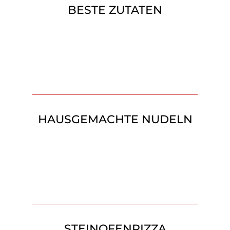
BESTE ZUTATEN
Lorem ipsum dolor sit amet consectetur
adipiscing elit the Vestibulum sit aet purus
eu lectus tristique aliquam best Donec
maximus lacus nec.
HAUSGEMACHTE NUDELN
Lorem ipsum dolor sit amet consectetur
adipiscing elit the Vestibulum sit aet purus
eu lectus tristique aliquam best Donec
maximus lacus nec.
STEINOFENPIZZA