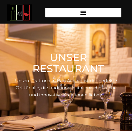
UNSER
RESTAURANT
Unsere Trattoria in Bad Aibling ist der perfekte
Ort für alle, die traditionelle italienische Küche
und innovative Kreationen lieben.